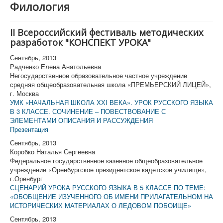
Филология
О журнале "Конференц-зал"
Конференции (активные)
II Всероссийский фестиваль методических
разработок "КОНСПЕКТ УРОКА"
Фестивали
Сентябрь, 2013
Архив
Радченко Елена Анатольевна
Негосударственное образовательное частное учреждение
средняя общеобразовательная школа «ПРЕМЬЕРСКИЙ ЛИЦЕЙ»,
г. Москва
УМК «НАЧАЛЬНАЯ ШКОЛА ХХI ВЕКА». УРОК РУССКОГО ЯЗЫКА
В 3 КЛАССЕ. СОЧИНЕНИЕ – ПОВЕСТВОВАНИЕ С
ЭЛЕМЕНТАМИ ОПИСАНИЯ И РАССУЖДЕНИЯ
Презентация
Сентябрь, 2013
Коробко Наталья Сергеевна
Федеральное государственное казенное общеобразовательное
учреждение «Оренбургское президентское кадетское училище»,
г.Оренбург
СЦЕНАРИЙ УРОКА РУССКОГО ЯЗЫКА В 5 КЛАССЕ ПО ТЕМЕ:
«ОБОБЩЕНИЕ ИЗУЧЕННОГО ОБ ИМЕНИ ПРИЛАГАТЕЛЬНОМ НА
ИСТОРИЧЕСКИХ МАТЕРИАЛАХ О ЛЕДОВОМ ПОБОИЩЕ»
Сентябрь, 2013