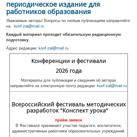
периодическое издание для
О журнале "Конференц-зал"
работников образования
Конференции (активные)
Уважаемые авторы! Вопросы по любым публикациям направляйте
на
konf-zal@mail.ru
Фестивали
Каждый материал проходит обязательную редакционную
Архив
подготовку.
Адрес редакции:
konf-zal@mail.ru
Конференции и фестивали
2026 года
Материалы для публикации и сведения об авторах
направляйте на электронную почту редакции:
konf-zal@mail.ru
Всероссийский фестиваль методических
разработок "Конспект урока"
приём заявок
В Фестивале принимают участие педагоги, воспитатели,
административные работники образовательных учреждений.